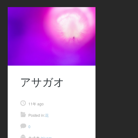
アサガオ
11年 ago
Posted in:
花
0
作成者:
bluem