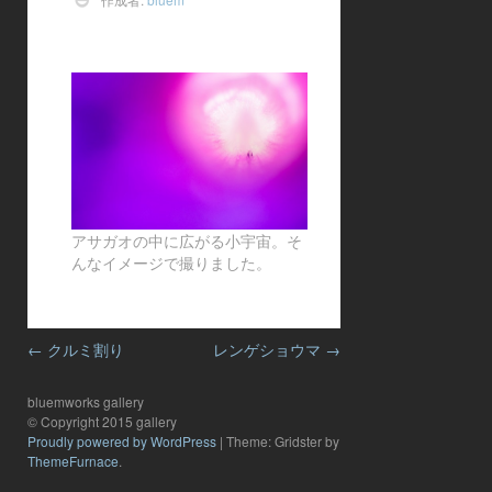
アサガオの中に広がる小宇宙。そ
んなイメージで撮りました。
投
←
クルミ割り
レンゲショウマ
→
稿
ナ
ビ
bluemworks gallery
ゲ
© Copyright 2015 gallery
ー
Proudly powered by WordPress
|
Theme: Gridster by
シ
ThemeFurnace
.
ョ